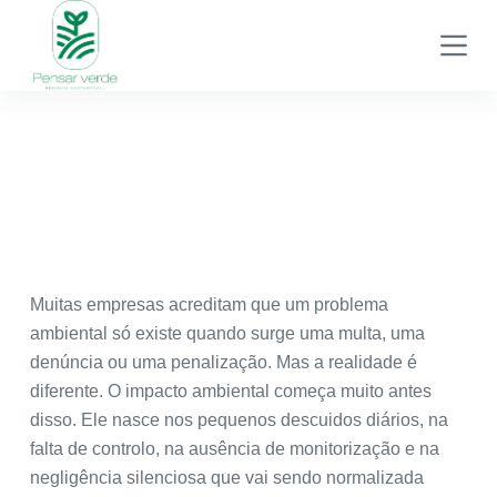
P
u
l
a
r
p
a
r
a
o
Muitas empresas acreditam que um problema
c
ambiental só existe quando surge uma multa, uma
o
denúncia ou uma penalização. Mas a realidade é
n
diferente. O impacto ambiental começa muito antes
t
disso. Ele nasce nos pequenos descuidos diários, na
e
falta de controlo, na ausência de monitorização e na
ú
negligência silenciosa que vai sendo normalizada
d